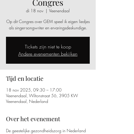
Congres
di 18 nov
  |  
Veenendaal
Op dit Congres over GEM speel ik eigen liedjes
als singer-songwriter en ervaringsdeskundige.
Tickets zijn niet te koop
Andere evenementen bekijken
Tijd en locatie
18 nov 2025, 09:30 – 17:00
Veenendaal, Wiltonstraat 56, 3905 KW
Veenendaal, Nederland
Over het evenement
De geestelijke gezondheidszorg in Nederland 