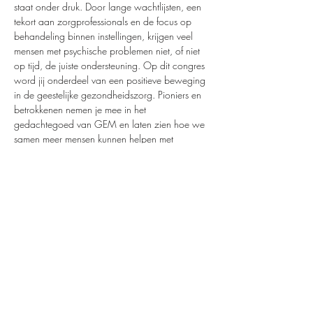
staat onder druk. Door lange wachtlijsten, een 
tekort aan zorgprofessionals en de focus op 
behandeling binnen instellingen, krijgen veel 
mensen met psychische problemen niet, of niet 
op tijd, de juiste ondersteuning. Op dit congres 
word jij onderdeel van een positieve beweging 
in de geestelijke gezondheidszorg. Pioniers en 
betrokkenen nemen je mee in het 
gedachtegoed van GEM en laten zien hoe we 
samen meer mensen kunnen helpen met 
passende mentale begeleiding.
Deel dit evenement