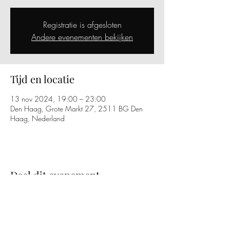
Registratie is afgesloten
Andere evenementen bekijken
Tijd en locatie
13 nov 2024, 19:00 – 23:00
Den Haag, Grote Markt 27, 2511 BG Den
Haag, Nederland
Deel dit evenement